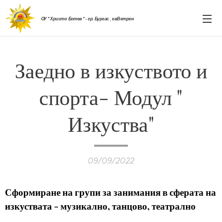
ОУ " Христо Ботев " - гр. Бургас , кв.Ветрен
Заедно в изкуството и
спорта- Модул "
Изкуства"
09/09/2022
Сформиране на групи за занимания в сферата на
изкуствата - музикално, танцово, театрално