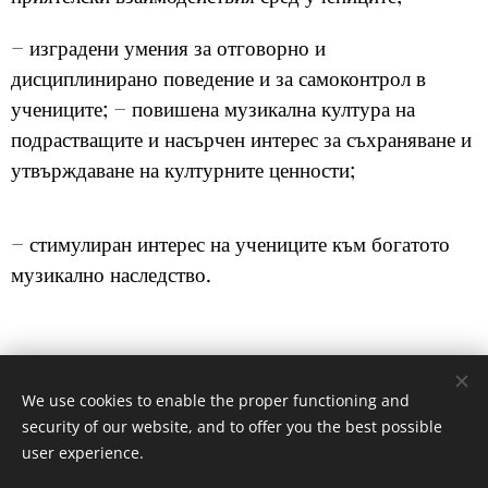
− изградени умения за отговорно и
дисциплинирано поведение и за самоконтрол в
учениците; − повишена музикална култура на
подрастващите и насърчен интерес за съхраняване и
утвърждаване на културните ценности;
− стимулиран интерес на учениците към богатото
музикално наследство.
Share
We use cookies to enable the proper functioning and
security of our website, and to offer you the best possible
user experience.
© 2020
ОУ"Христо Ботев"- гр.Бургас , кв.Ветрен