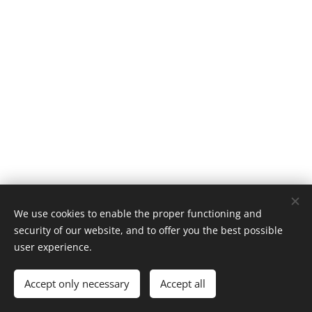
We use cookies to enable the proper functioning and
security of our website, and to offer you the best possible
user experience.
© 2020
ОУ"Христо Ботев"- гр.Бургас , кв.Ветрен
Accept only necessary
Accept all
Powered by
Webnode
Cookies