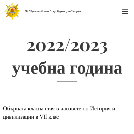
ОУ " Христо Ботев " - гр. Бургас , кв.Ветрен
2022/2023
учебна година
Обърната класна стая в часовете по История и
цивилизации в VII клас