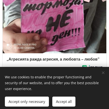
We use cookies to enable the proper functioning and
security of our website, and to offer you the best possible
user experience.
© 2020
ОУ"Христо Ботев"- гр.Бургас , кв.Ветрен
Accept only necessary
Accept all
Powered by
Webnode
Cookies