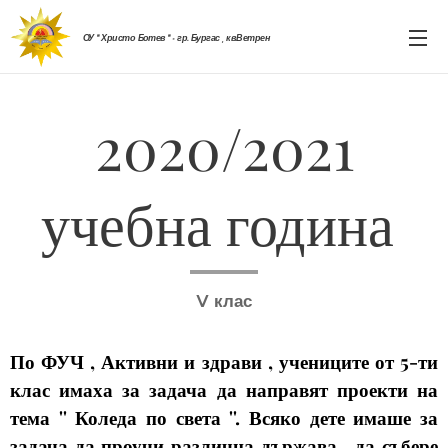
ОУ " Христо Ботев " - гр. Бургас , кв.Ветрен
2020/2021
учебна година
V клас
По ФУЧ , Активни и здрави , учениците от 5-ти
клас имаха за задача да направят проекти на
тема '' Коледа по света ''. Всяко дете имаше за
задача да проучи различна държава , да събере