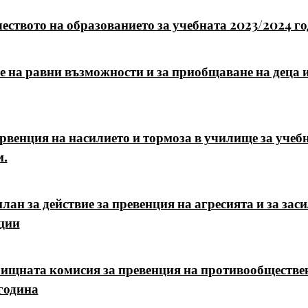
еството на образованието за учебната 2023/2024 г
е на равни възможности и за приобщаване на деца 
рвенция на насилието и тормоза в училище за учебн
м.
н за действие за превенция на агресията и за заси
ции
лищната комисия за превенция на противообществе
година