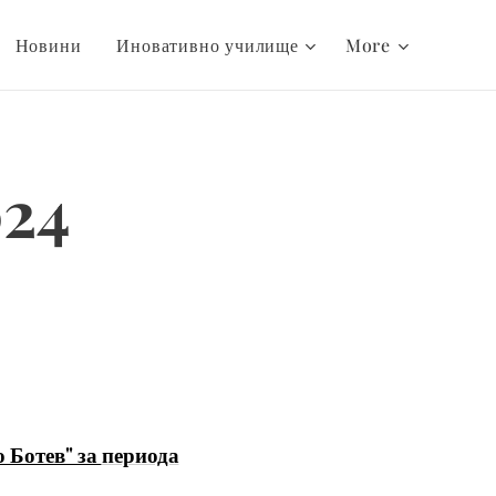
Новини
Иновативно училище
More
024
 Ботев" за
периода