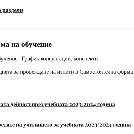
 раздели
ма на обучение
учение- График консултации, конспекти
ацията за провеждане на изпити в Самостоятелна форма
та дейност през учебната 2023/2024 година
стите на училището за учебната 2023/2024 година