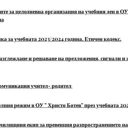
ите за целодневна организация на учебния ден в ОУ 
на
ка за учебната 2023/2024 година. Етичен кодекс.
разглеждане и решаване на предложения, сигнали и
комуникация учител- родител
елния режим в
ОУ " Христо Ботев" през учебната 20
училищния екип за превенция разпространението н