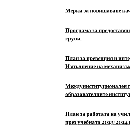
Мерки за повишаване кач
Програма за предоставян
групи
План
за превенция и инте
Изпълнение на механизъ
Междуинституционален пла
образователните институ
План за работата на учи
през учебната 2023/2024 