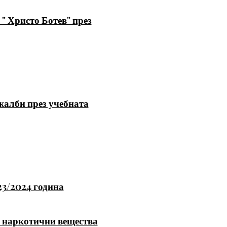
" Христо Ботев" през
 жалби
през учебната
23/2024 година
а наркотични вещества