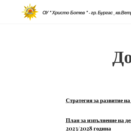
ОУ " Христо Ботев " - гр. Бургас , кв.Ве
До
Стратегия за развитие на
План за изпълнение на д
2023/2028 година