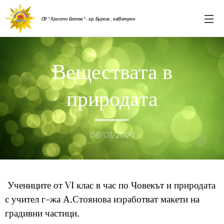
ОУ " Христо Ботев " - гр. Бургас , кв.Ветрен
Веществата в
природата
08/01/2024
Учениците от VI клас в час по Човекът и природата
с учител г-жа А.Стоянова изработват макети на
градивни частици.