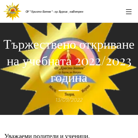
ОУ " Христо Ботев " - гр. Бургас , кв.Ветрен
Тържествено откриване
на учебната 2022/2023
година
13/09/2022
Уважаеми родители и ученици,