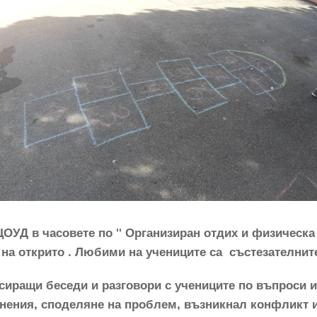
ЦОУД в часовете по " Организиран отдих и физическа 
на открито . Любими на учениците са състезателните
иращи беседи и разговори с учениците по въпроси и
нения, споделяне на проблем, възникнал конфликт и 