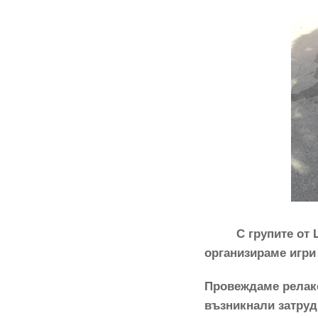
С групите от 
организираме игри 
Провеждаме релакс
възникнали затруд