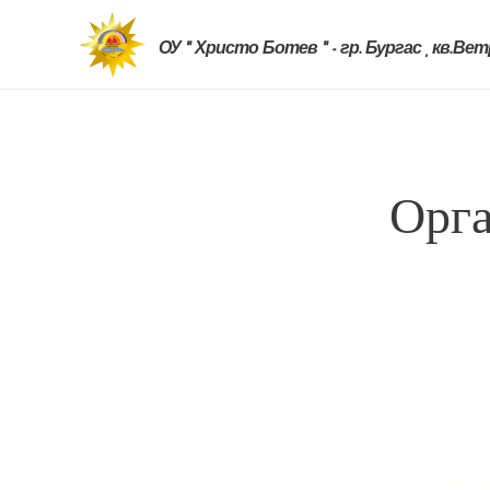
ОУ " Христо Ботев " - гр. Бургас , кв.Ве
Орга