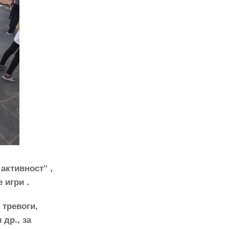
активност" ,
 игри .
 тревоги,
др., за