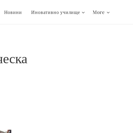
Новини
Иновативно училище
More
ческа