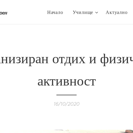
Начало
Училище
Актуално
трен
низиран отдих и физи
активност
16/10/2020