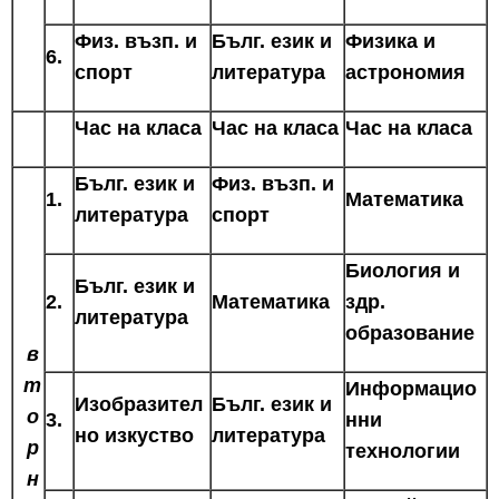
Физ. възп. и
Бълг. език и
Физика и
6.
спорт
литература
астрономия
Час на класа
Час на класа
Час на класа
Бълг. език и
Физ. възп. и
1.
Математика
литература
спорт
Биология и
Бълг. език и
2.
Математика
здр.
литература
образование
в
т
Информацио
Изобразител
Бълг. език и
о
3.
нни
но изкуство
литература
р
технологии
н