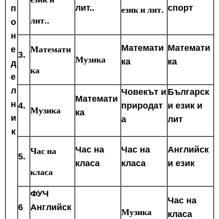
лит..
спорт
п
език и лит.
лит..
о
н
Математи
Математи
Математи
е
3.
Музика
ка
ка
д
ка
е
л
Човекът и
Българск
Математи
н
4.
природат
и език и
Музика
ка
и
а
лит
к
Час на
Час на
Час на
Английск
5.
класа
класа
и език
класа
ФУЧ
Час на
6
Английск
Музика
класа