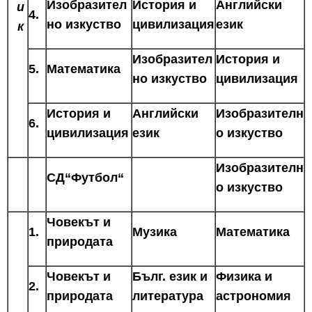
Изобразител
История и
Английски
и
4.
но изкуство
цивилизация
език
к
Изобразител
История и
5.
Математика
но изкуство
цивилизация
История и
Английски
Изобразителн
6.
цивилизация
език
о изкуство
Изобразителн
СД“Футбол“
о изкуство
Човекът и
1.
Музика
Математика
природата
Човекът и
Бълг. език и
Физика и
2.
природата
литература
астрономия