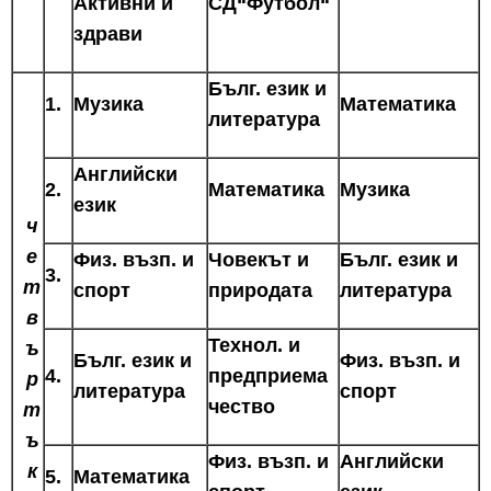
Активни и
СД“Футбол“
здрави
Бълг. език и
1.
Музика
Математика
литература
Английски
2.
Математика
Музика
език
ч
е
Физ. възп. и
Човекът и
Бълг. език и
3.
т
спорт
природата
литература
в
Технол. и
ъ
Бълг. език и
Физ. възп. и
4.
предприема
р
литература
спорт
чество
т
ъ
Физ. възп. и
Английски
к
5.
Математика