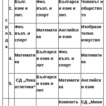
Бълг.
Физ.
Българск
Човекът и
2.
език и
възп. и
и език и
общество
лит.
спорт
лит.
то
с
р
Физ.
Изобрази
Математи
Английск
я
3.
възп. и
телно
ка
и език
д
спорт
изкуство
а
Българск
Физ.
Математи
Математи
4.
и език и
възп. и
ка
ка
лит
спорт
Българск
СД „Лека
Математи
Английск
5.
и език и
атлетика“
ка
и език
лит
Компютъ
СД „Мини