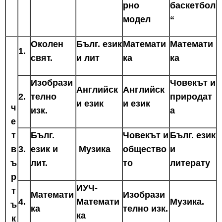
рно
баскетбол
модел
“
Околен
Бълг. език
Математи
Математи
1.
свят.
и лит
ка
ка
Изобрази
Човекът и
Английск
Английск
2.
телно
природат
и език
и език
ч
изк.
а
е
т
Бълг.
Човекът и
Бълг. език
в
3.
език и
Музика
общество
и
ъ
лит.
то
литерату
р
ИУЧ-
т
Математи
Изобрази
4.
Математи
Музика.
ъ
ка
телно изк.
ка
к