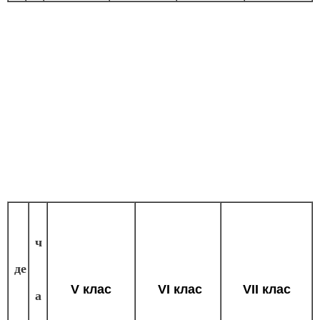
ч
де
V клас
VІ клас
VІІ клас
а