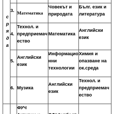
Човекът и
Бълг. език и
3.
Математика
природата
литература
с
р
Технол. и
Английски
я
4.
предприемач
Математика
език
д
ество
а
Информацио
Химия и
Английски
5.
нни
опазване на
език
технологии
ок.среда
Технол. и
Английски
6.
Музика
предприемач
език
ество
ФУЧ