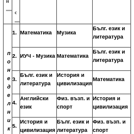
н
с
Бълг. език и
1.
Математика
Музика
литература
Бълг. език и
п
2.
ИУЧ - Музика
Математика
литература
о
н
Бълг. език и
История и
е
3.
Математика
литература
цивилизация
д
е
Английски
Физ. възп. и
История и
4.
л
език
спорт
цивилизация
н
и
История и
Бълг. език и
Физ. възп. и
5.
к
цивилизация
литература
спорт