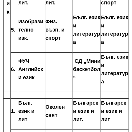
лит.
лит.
спорт
и
к
Бълг. език
Бълг. език
Изобрази
Физ.
и
и
5.
телно
възп. и
литератур
литератур
изк.
спорт
а
а
Бълг. език
ФУЧ
СД „Мини
и
6.
Английск
баскетбол
литератур
и език
“
а
Бълг.
Българск
Българск
Околен
1.
език и
и език и
и език и
свят
лит
лит.
лит