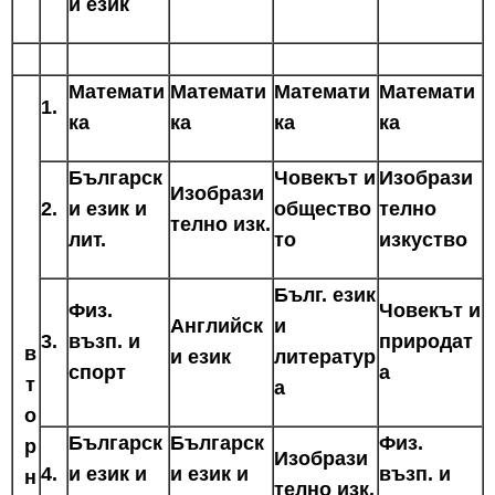
и език
Математи
Математи
Математи
Математи
1.
ка
ка
ка
ка
Българск
Човекът и
Изобрази
Изобрази
2.
и език и
общество
телно
телно изк.
лит.
то
изкуство
Бълг. език
Физ.
Човекът и
Английск
и
3.
възп. и
природат
в
и език
литератур
спорт
а
т
а
о
Българск
Българск
Физ.
р
Изобрази
4.
и език и
и език и
възп. и
н
телно изк.