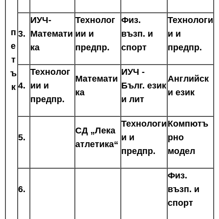
ИУЧ-
Технолог
Физ.
Технологи
п
3.
Математи
ии и
възп. и
и и
е
ка
предпр.
спорт
предпр.
т
Технолог
ИУЧ -
ъ
Математи
Английск
4.
ии и
Бълг. език
к
ка
и език
предпр.
и лит
Технологи
Компютъ
СД „Лека
5.
и и
рно
атлетика“
предпр.
модел
Физ.
6.
възп. и
спорт