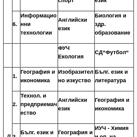
спорт
език
Информацио
Биология и
Английски
6.
нни
здр.
език
технологии
образование
ФУЧ
СД“Футбол“
Екология
География и
Изобразител
Бълг. език и
1.
икономика
но изкуство
литература
Технол. и
Английски
География и
2.
предприемач
език
икономика
ество
ИУЧ - Химия
Бълг. език и
География и
п
3.
и оп. на