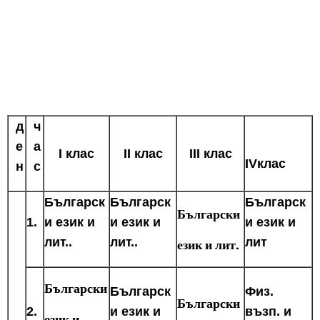
д
ч
е
а
І клас
ІІ клас
ІІІ клас
ІVклас
н
с
Българск
Българск
Българск
Български
1.
и език и
и език и
и език и
лит..
лит..
лит
език и лит.
Български
Българск
Физ.
Български
2.
и език и
възп. и
език и