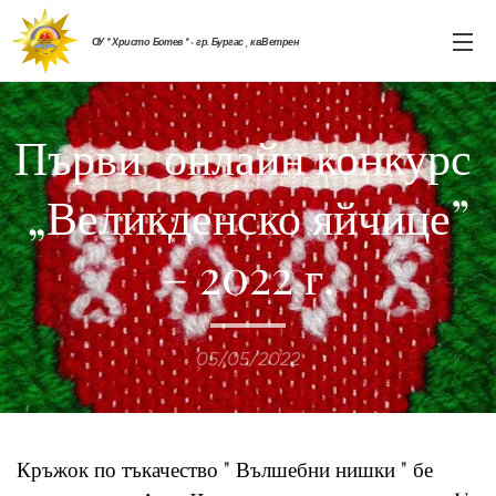
ОУ " Христо Ботев " - гр. Бургас , кв.Ветрен
Първи онлайн конкурс
„Великденско яйчице”
– 2022 г.
05/05/2022
Кръжок по тъкачество " Вълшебни нишки " бе