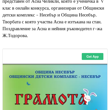
представен от Асиа Челикли, която е ученичка в V
клас в онлайн конкурса, организиран от Общински
детски комплекс - Несебър и Община Несебър.
Творбата с която участва Асиа е изтъкана на стан.
Поздравление за Асиа и нейния ръководител г-жа
Ж.Тодорова.