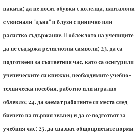
накити; да не носят обувки с колелца, панталони
с увиснали "дъна" и блузи с цинично или
расистко съдържание.  облеклото на учениците
да не съдържа религиозни символи; 23. да са
подготвени за съответния час, като са осигурили
ученическите си книжки, необходимите учебно-
технически пособия, работно или игрално
облекло; 24. да заемат работните си места след
биенето на първия звънец и да се подготвят за
учебния час; 25. да спазват общоприетите норми