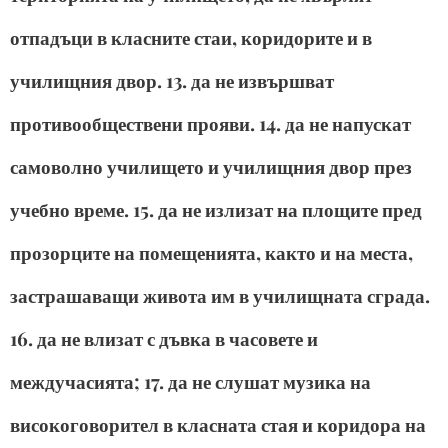
отпадъци в класните стаи, коридорите и в
училищния двор. 13. да не извършват
противообществени прояви. 14. да не напускат
самоволно училището и училищния двор през
учебно време. 15. да не излизат на площите пред
прозорците на помещенията, както и на места,
застрашаващи живота им в училищната сграда.
16. да не влизат с дъвка в часовете и
междучасията; 17. да не слушат музика на
високоговорител в класната стая и коридора на