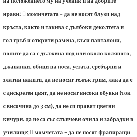
на положението му на ученик и на добрите
нрави:  момичетата - да не носят блузи над
кръста, както и такива с дълбоки деколтета и
гол гръб и открити рамена, къси панталони,
полите да са с дължина под или около коляното,
джапанки, обици на носа, устата, сребърни и
златни накити, да не носят тежък грим, лака да е
с дискретен цвят, да не носят високи обувки (ток
с височина до 3 см), да не си правят цветни
кичури, да не са със слънчеви очила и забрадки в
училище;  момчетата - да не носят фрапиращи