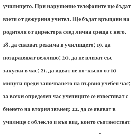
училището. При нарушение телефоните ще бъдат
взети от дежурния учител. Ще бъдат връщани на
родителя от директора след лична среща с него.
18. да спазват режима в училището; 19. да
поздравяват вежливо; 20. да не влизат със
закуски в час; 21. да идват не по-късно от 10
минути преди започването на първия учебен час;
за всеки определен час учениците се известяват с
биенето на втория звънец; 22. да се явяват в
училище с облекло и във вид, които съответстват