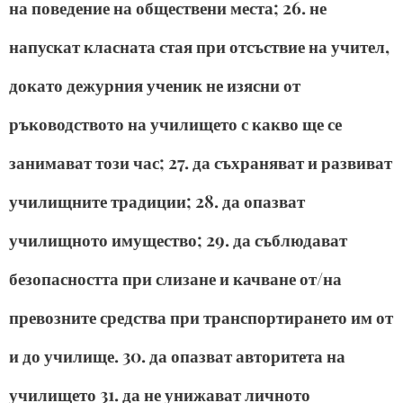
на поведение на обществени места; 26. не
напускат класната стая при отсъствие на учител,
докато дежурния ученик не изясни от
ръководството на училището с какво ще се
занимават този час; 27. да съхраняват и развиват
училищните традиции; 28. да опазват
училищното имущество; 29. да съблюдават
безопасността при слизане и качване от/на
превозните средства при транспортирането им от
и до училище. 30. да опазват авторитета на
училището 31. да не унижават личното