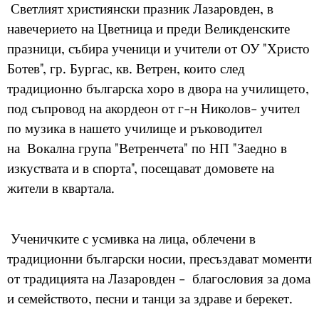
Светлият християнски празник Лазаровден, в
навечерието на Цветница и преди Великденските
празници, събира ученици и учители от ОУ "Христо
Ботев", гр. Бургас, кв. Ветрен, които след
традиционно българска хоро в двора на училището,
под съпровод на акордеон от г-н Николов- учител
по музика в нашето училище и ръководител
на
Вокална група "Ветренчета" по НП
"Заедно в
изкуствата и в спорта",
посещават домовете на
жители в квартала.
Ученичките с усмивка на лица, облечени в
традиционни български носии, пресъздават моменти
от традицията на Лазаровден - благословия за дома
и семейството, песни и танци за здраве и берекет.