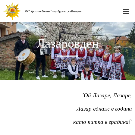
ОУ " Христо Ботев " - гр. Бургас , кв.Ветрен
Лазаровден
08/04/2023
"Ой Лазаре, Лазаре,
Лазар еднаж в година
като китка в градина!"