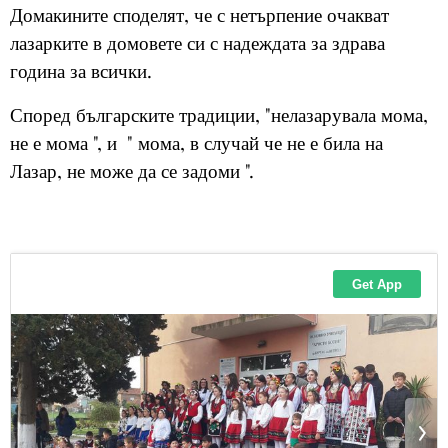
Домакините споделят, че с нетърпение очакват
лазарките в домовете си с надеждата за здрава
година за всички.
Според българските традиции, "нелазарувала мома,
не е мома ", и " мома, в случай че не е била на
Лазар, не може да се задоми ".