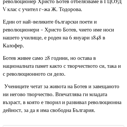
революционер Христо Ботев отбелязваме в ГЦОУД
V клас с учител г-жа Ж. Тодорова.
Един от най-великите български поети и
революционери - Христо Ботев, чието име носи
нашето училище, е роден на 6 януари 1848 в
Калофер.
Ботев живее само 28 години, но остава в
националната памет както с творчеството си, така и
с революционното си дело.
Учениците четат за живота на Ботев и завещаното
ни негово творчество. Впечатлява ги младата
възраст, в която е творил и развивал революционна
дейност, за да я има свободна България.