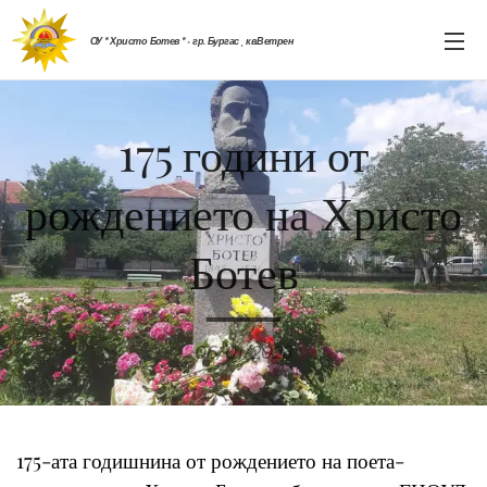
ОУ " Христо Ботев " - гр. Бургас , кв.Ветрен
175 години от
рождението на Христо
Ботев
06/01/2023
175-ата годишнина от рождението на поета-