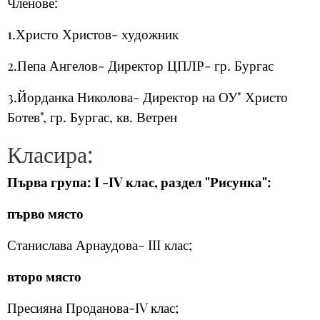
Членове:
1.Христо Христов- художник
2.Пепа Ангелов- Директор ЦПЛР- гр. Бургас
3.Йорданка Николова- Директор на ОУ" Христо
Ботев", гр. Бургас, кв. Ветрен
Класира:
Първа група: I -IV клас, раздел "Рисунка":
първо място
Станислава Арнаудова- III клас;
второ място
Пресияна Проданова-IV клас;