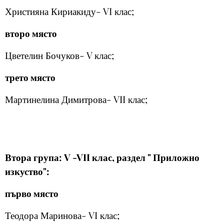
Християна Кириакиду- VI клас;
второ място
Цветелин Бочуков- V клас;
трето място
Мартинелина Димитрова- VII клас;
Втора група: V -VII клас, раздел " Приложно
изкуство":
първо място
Теодора Маринова- VI клас;