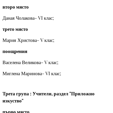
второ място
Даная Чолакова- VI клас;
трето място
Мария Христова- V клас;
поощрения
Васелена Великова- V клас;
Миглена Маринова- VI клас;
Трета група : Учители, раздел "Приложно
изкуство"
първо място