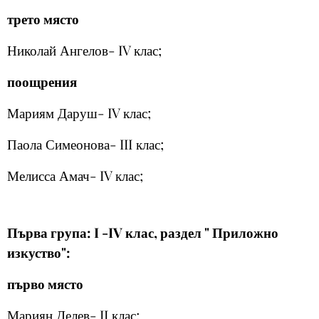
трето място
Николай Ангелов- IV клас;
поощрения
Мариям Даруш- IV клас;
Паола Симеонова- III клас;
Мелисса Амач- IV клас;
Първа група: I -IV клас, раздел " Приложно
изкуство":
първо място
Мариян Делев- II клас;