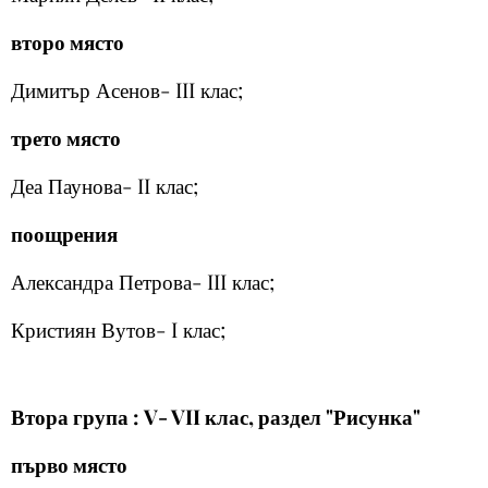
второ място
Димитър Асенов- III клас;
трето място
Деа Паунова- II клас;
поощрения
Александра Петрова- III клас;
Кристиян Вутов- I клас;
Втора група : V- VII клас, раздел "Рисунка"
първо място