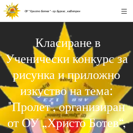
ОУ " Христо Ботев " - гр. Бургас , кв.Ветрен
Класиране в
Ученически конкурс за
рисунка и приложно
изкуство на тема:
"Пролет", организиран
от ОУ „Христо Ботев“,