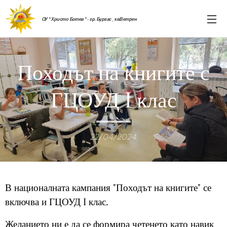
ОУ " Христо Ботев " - гр. Бургас , кв.Ветрен
Походът на книгите с
ГЦОУД I клас
22/04/2024
В националната кампания "Походът на книгите" се
включва и ГЦОУД I клас.
Желанието ни е да се формира четенето като навик