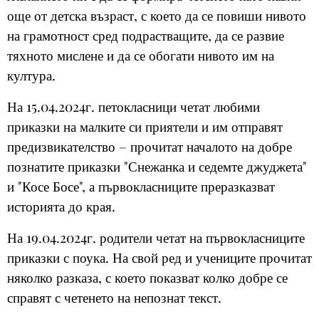
още от детска възраст, с което да се повиши нивото
на грамотност сред подрастващите, да се развие
тяхното мислене и да се обогати нивото им на
култура.
На 15.04.2024г. петокласници четат любими
приказки на малките си приятели и им отправят
предизвикателство – прочитат началото на добре
познатите приказки "Снежанка и седемте джуджета"
и "Косе Босе", а първокласниците преразказват
историята до края.
На 19.04.2024г. родители четат на първокласниците
приказки с поука. На свой ред и учениците прочитат
няколко разказа, с което показват колко добре се
справят с четенето на непознат текст.