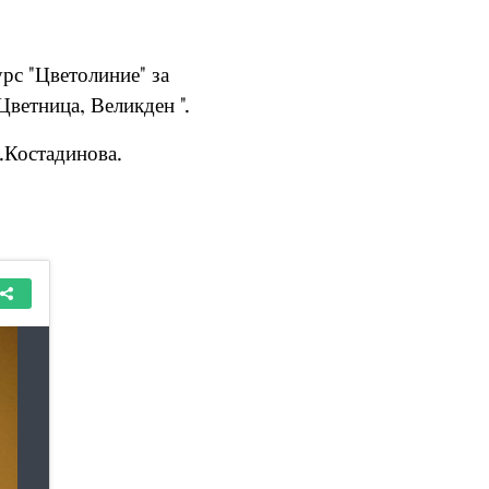
урс "Цветолиние" за
Цветница, Великден ".
.Костадинова.