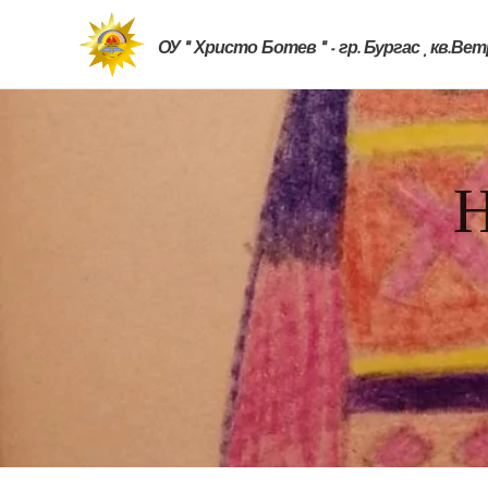
ОУ " Христо Ботев " - гр. Бургас , кв.Ве
Н