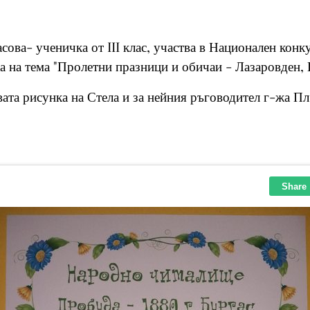
ова- ученичка от III клас, участва в Национален конк
а на тема "Пролетни празници и обичаи - Лазаровден, 
ата рисунка на Стела и за нейния ръговодител г-жа Пл