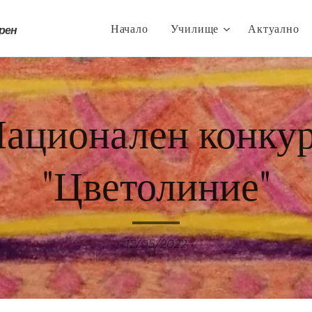
Начало
Училище
Актуално
трен
ационален конку
"Цветолиние"
12/05/2022