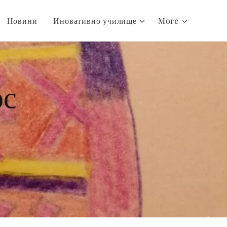
Новини
Иновативно училище
More
рс