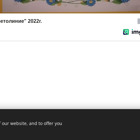
 our website, and to offer you
© 2020
ОУ"Христо Ботев"- гр.Бургас , кв.Ветрен
Powered by
Webnode
Cookies