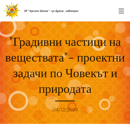
ОУ " Христо Ботев " - гр. Бургас , кв.Ветрен
"Градивни частици на
веществата"- проектни
задачи по Човекът и
природата
04/12/2024