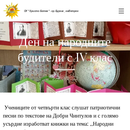
ОУ " Христо Ботев " - гр. Бургас , кв.Ветрен
Ден на народните
будители с IV клас
27/10/2023
Учениците от четвърти клас слушат патриотични
песни по текстове на Добри Чинтулов и с голямо
усърдие изработват книжки на тема: ,,Народни