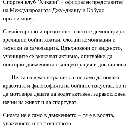
Спортен клуб "Хикари" – официален представител
на Международната Джу-джицу и Кобудо
организация.
С майсторство и прецизност, гостите демонстрират
зрелищни бойни хватки, сложни комбинации и
техники за самозащита. Вдъхновени от видяното,
учениците се включват активно, опитвайки да
повторят движенията с концентрация и дисциплина.
🥋 Целта на демонстрацията е не само да покаже
красотата и философията на бойните изкуства, но и
да мотивира децата да водят активен, здравословен
начин на живот и да спортуват.
Силата не е само в движението – тя е в волята,
уважението и постоянството.