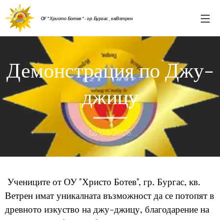
ОУ " Христо Ботев " - гр. Бургас , кв.Ветрен
Демонстрация по Джу-
джицу
12/03/2025
Учениците от ОУ "Христо Ботев", гр. Бургас, кв.
Ветрен имат уникалната възможност да се потопят в
древното изкуство на джу-джицу, благодарение на