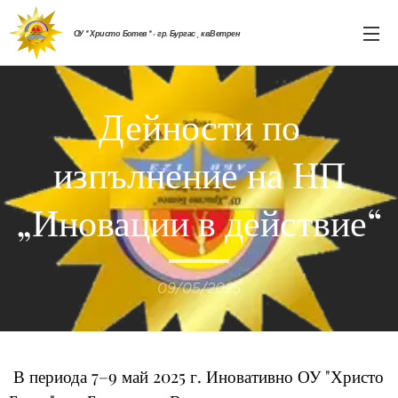
ОУ " Христо Ботев " - гр. Бургас , кв.Ветрен
Дейности по
изпълнение на НП
„Иновации в действие“
09/05/2025
В периода 7–9 май 2025 г. Иновативно ОУ "Христо