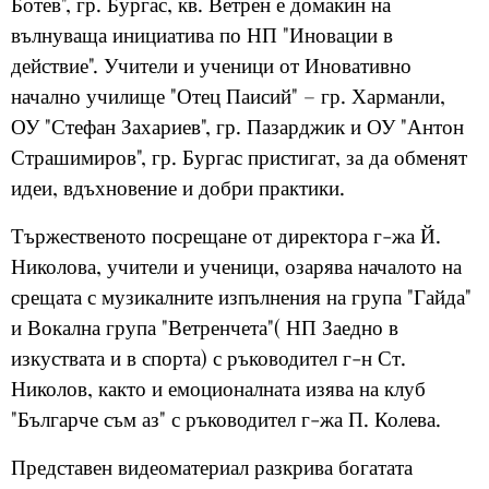
Ботев", гр. Бургас, кв. Ветрен е домакин на
вълнуваща инициатива по НП "Иновации в
действие". Учители и ученици от Иновативно
начално училище "Отец Паисий" – гр. Харманли,
ОУ "Стефан Захариев", гр. Пазарджик и ОУ "Антон
Страшимиров", гр. Бургас пристигат, за да обменят
идеи, вдъхновение и добри практики.
Тържественото посрещане от директора г-жа Й.
Николова, учители и ученици, озарява началото на
срещата с музикалните изпълнения на група "Гайда"
и Вокална група "Ветренчета"( НП Заедно в
изкуствата и в спорта) с ръководител г-н Ст.
Николов, както и емоционалната изява на клуб
"Българче съм аз" с ръководител г-жа П. Колева.
Представен видеоматериал разкрива богатата