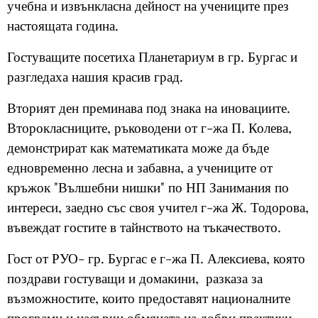
учебна и извънкласна дейност на учениците през
настоящата година.
Гостуващите посетиха Планетариум в гр. Бургас и
разгледаха нашия красив град.
Вторият ден преминава под знака на иновациите.
Второкласниците, ръководени от г-жа П. Колева,
демонстрират как математиката може да бъде
едновременно лесна и забавна, а учениците от
кръжок "Вълшебни нишки" по НП Занимания по
интереси, заедно със своя учител г-жа Ж. Тодорова,
въвеждат гостите в тайнството на тъкачеството.
Гост от РУО- гр. Бургас е г-жа П. Алексиева, която
поздрави гостуващи и домакини, разказа за
възможностите, които предоставят националните
програми и насърчи обмяната на добри практики.