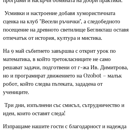
Усмивки и настроение добавя хумористичната
сценка на клуб "Весели ръчички", а следобедното
посещение на древното светилище Бегликташ оставя
отпечатък от история, култура и мистика.
На 9 май събитието завършва с открит урок по
математика, в който третокласниците не само
решават задачи, подготвени от г-жа Ив. Димитрова,
но и програмират движението на Ozobot – малък
робот, който следва пътеката, зададена от
учениците.
Три дни, изпълнени със смисъл, сътрудничество и
идеи, които оставят следа!
Изпращаме нашите гости с благодарност и надежда