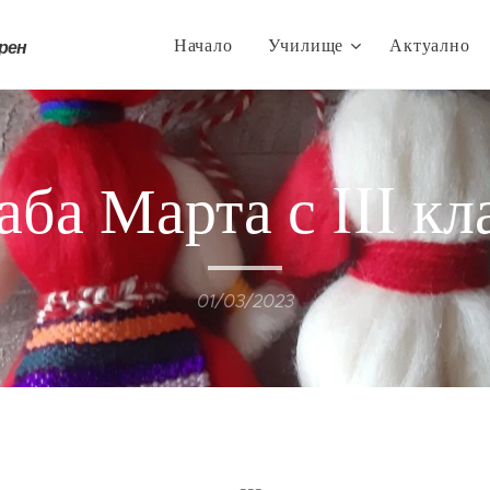
Начало
Училище
Актуално
трен
аба Марта с III кл
01/03/2023