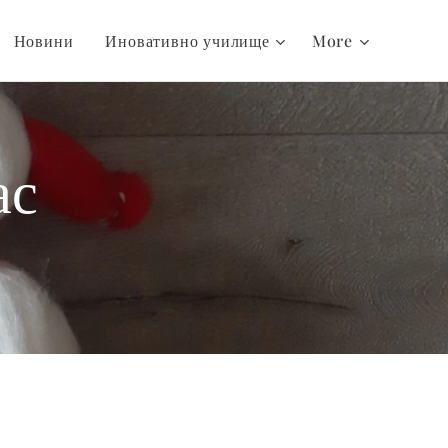
Новини
Иновативно училище
More
ас