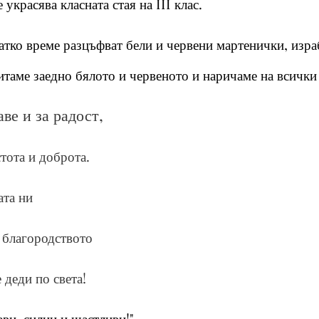
украсява класната стая на III клас.
атко време разцъфват бели и червени мартенички, изра
таме заедно бялото и червеното и наричаме на всички
аве и за радост,
стота и доброта.
ата ни
 благородството
 деди по света!
ави, силни и щастливи!"