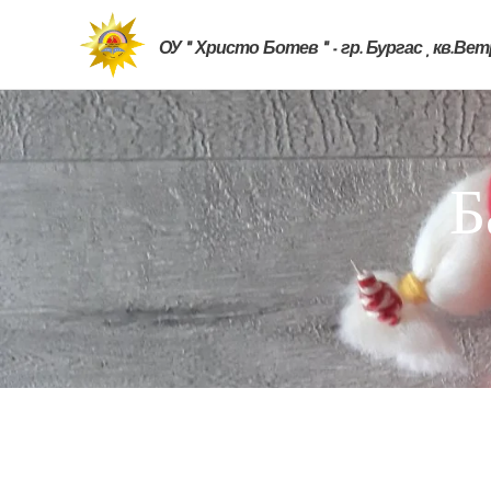
ОУ " Христо Ботев " - гр. Бургас , кв.Ве
Б