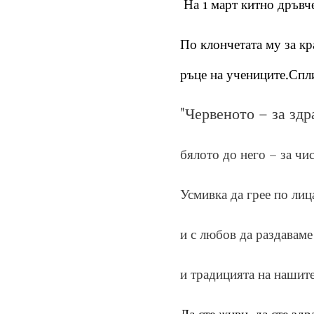
На 1 март китно дръвче 
По клончетата му за кр
ръце на учениците.
Спли
"Червеното – за здр
бялото до него – за чи
Усмивка да грее по лиц
и с любов да раздаваме
и традицията на нашите
Да сте живи, да сте здр