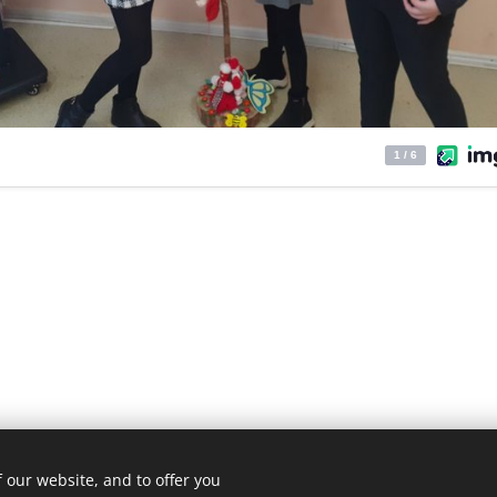
 our website, and to offer you
© 2020
ОУ"Христо Ботев"- гр.Бургас , кв.Ветрен