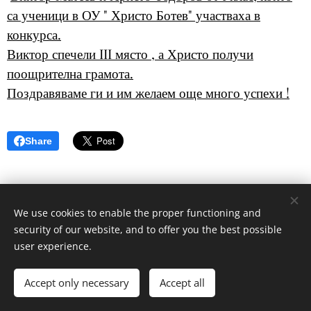
са ученици в ОУ " Христо Ботев" участваха в
конкурса.
Виктор спечели III място , а Христо получи
поощрителна грамота.
Поздравяваме ги и им желаем още много успехи !
Share
We use cookies to enable the proper functioning and
security of our website, and to offer you the best possible
user experience.
© 2020
ОУ"Христо Ботев"- гр.Бургас , кв.Ветрен
Accept only necessary
Accept all
Powered by
Webnode
Cookies