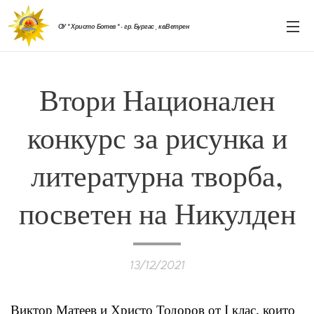
ОУ " Христо Ботев " - гр. Бургас , кв.Ветрен
Втори Национален
конкурс за рисунка и
литературна творба,
посветен на Никулден
13/12/2021
Виктор Матеев и Христо Тодоров от I клас, които