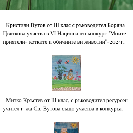
Кристиян Вутов от III клас с ръководител Боряна
Цвяткова участва в VI Национален конкурс "Моите
приятели- котките и обичните ви животни"-2024г.
Митко Кръстев от III клас, с ръководител ресурсен
учител г-жа Св. Вутова също участва в конкурса.