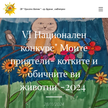
ОУ " Христо Ботев " - гр. Бургас , кв.Ветрен
VI Национален
конкурс" Моите
приятели- котките и
обичните ви
животни"-2024
28/11/2024