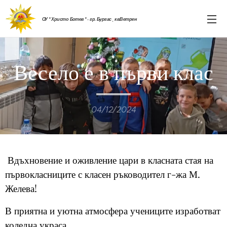
ОУ " Христо Ботев " - гр. Бургас , кв.Ветрен
Весело е в първи клас
04/12/2024
Вдъхновение и оживление цари в класната стая на
първокласниците с класен ръководител г-жа М.
Желева!
В приятна и уютна атмосфера учениците изработват
коледна украса.