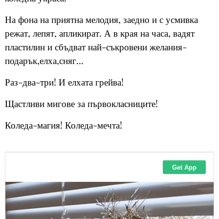
На фона на приятна мелодия, заедно и с усмивка
режат, лепят, апликират. А в края на часа, вадят
пластилин и сбъдват най-съкровени желания-
подарък,елха,сняг...
Раз-два-три! И елхата грейва!
Щастливи мигове за първокласниците!
Коледа-магия! Коледа-мечта!