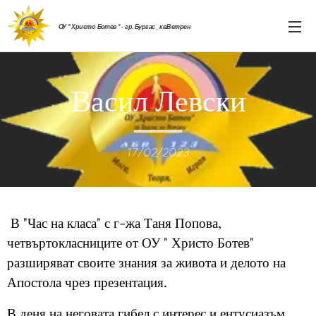
ОУ " Христо Ботев " - гр. Бургас , кв.Ветрен
Васил Левски
17/02/2023
В "Час на класа" с г-жа Таня Попова,
четвъртокласниците от ОУ " Христо Ботев"
разширяват своите знания за живота и делото на
Апостола чрез презентация.
В деня на неговата гибел с интерес и ентусиазъм