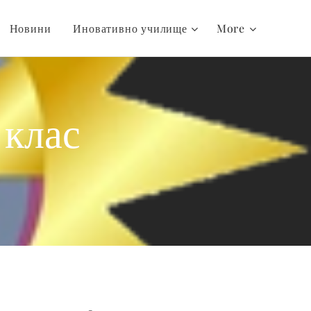
Новини
Иновативно училище
More
 клас