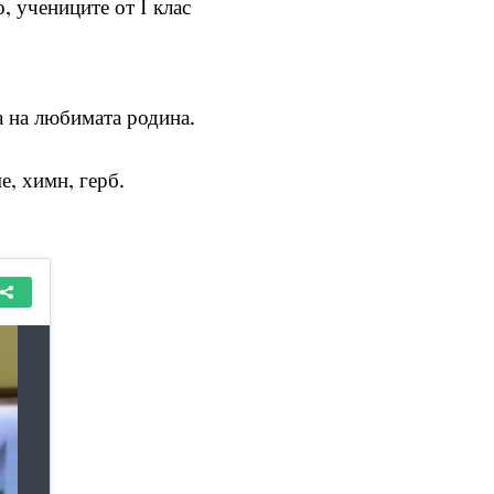
, учениците от I клас
а на любимата родина.
е, химн, герб.