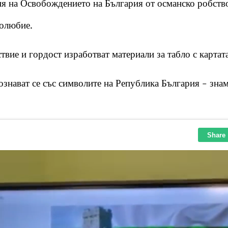
я на Освобождението на България от османско робство
долюбие.
вие и гордост изработват материали за табло с картат
ознават се със символите на Република България - знам