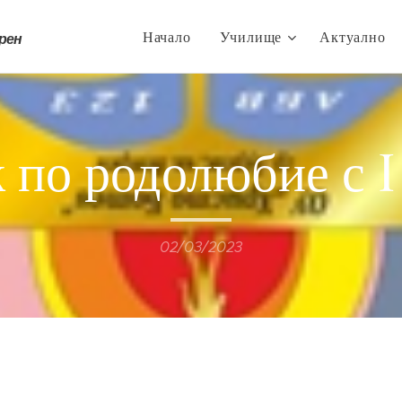
Начало
Училище
Актуално
трен
 по родолюбие с I
02/03/2023