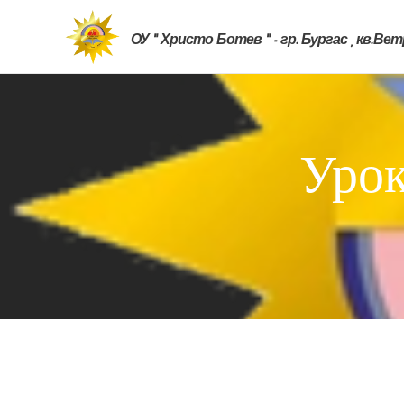
ОУ " Христо Ботев " - гр. Бургас , кв.Ве
Урок