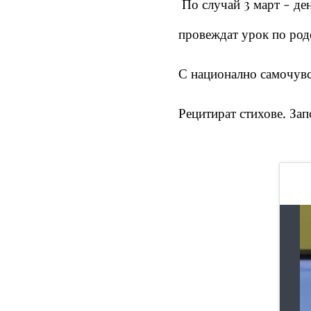
По случай 3 март - ден
провеждат урок по ро
С национално самочувст
Рецитират стихове. Зап