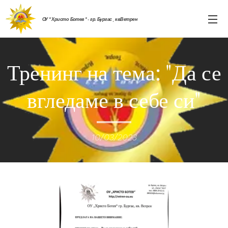
ОУ " Христо Ботев " - гр. Бургас , кв.Ветрен
Тренинг на тема: "Да се
вгледаме в себе си"
10/03/2023