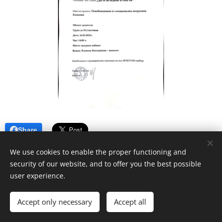
Share
We use cookies to enable the proper functioning and
security of our website, and to offer you the best possible
user experience.
© 2020
ОУ"Христо Ботев"- гр.Бургас , кв.Ветрен
Accept only necessary
Accept all
Powered by
Webnode
Cookies