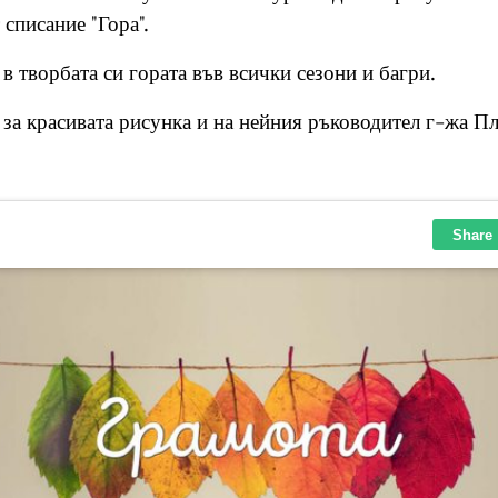
 списание "Гора".
в творбата си гората във всички сезони и багри.
за красивата рисунка и на нейния ръководител г-жа Пл