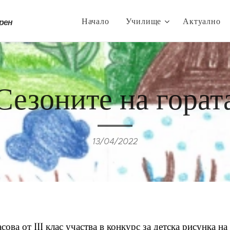
Начало
Училище
Актуално
трен
Сезоните на горат
13/04/2022
ова от III клас участва в конкурс за детска рисунка на