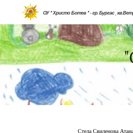
ОУ " Христо Ботев " - гр. Бургас , кв.Ве
"
Стела Свиленова Атанас