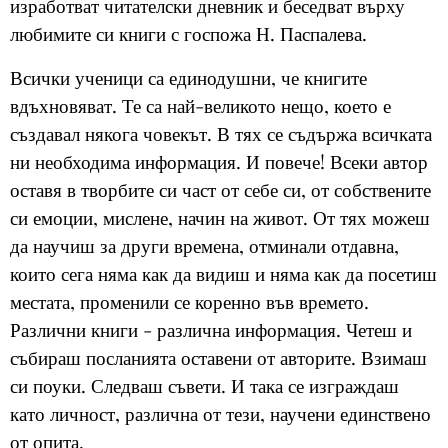
изработват читателски дневник и беседват върху
любимите си книги с госпожа Н. Паспалева.
Всички ученици са единодушни, че книгите
вдъхновяват. Те са най-великото нещо, което е
създавал някога човекът. В тях се съдържа всичката
ни необходима информация. И повече! Всеки автор
оставя в творбите си част от себе си, от собствените
си емоции, мислене, начин на живот. От тях можеш
да научиш за други времена, отминали отдавна,
които сега няма как да видиш и няма как да посетиш
местата, променили се коренно във времето.
Различни книги - различна информация. Четеш и
събираш посланията оставени от авторите. Взимаш
си поуки. Следваш съвети. И така се изграждаш
като личност, различна от тези, научени единствено
от опита.