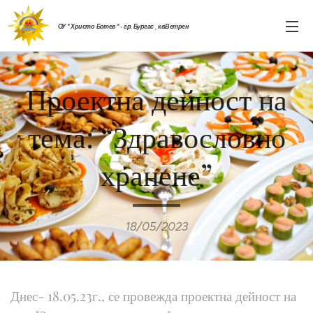
ОУ " Христо Ботев " - гр. Бургас , кв.Ветрен
Проектна дейност на
тема: “Здравословно
хранене”
18/05/2023
Днес- 18.05.23г., се провежда проектна дейност на