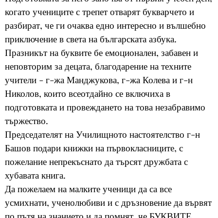
когато учениците с трепет отварят букварчето и
разбират, че ги очаква едно интересно и вълшебно
приключение в света на българската азбука.
Празникът на буквите бе емоционален, забавен и
неповторим за децата, благодарение на техните
учители - г-жа Манджукова, г-жа Колева и г-н
Николов, които всеотдайно се включиха в
подготовката и провеждането на това незабравимо
тържество.
Председателят на Училищното настоятелство г-н
Башов подари книжки на първокласниците, с
пожелание непрекъснато да търсят дружбата с
хубавата книга.
Да пожелаем на малките ученици да са все
усмихнати, ученолюбиви и с дръзновение да вървят
по пътя на знанието и да помнят, че БУКВИТЕ