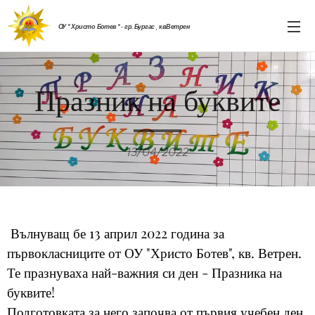
ОУ " Христо Ботев " - гр. Бургас , кв.Ветрен
Празник на буквите
13/04/2022
Вълнуващ бе 13 април 2022 година за
първокласниците от ОУ "Христо Ботев", кв. Ветрен.
Те празнуваха най-важния си ден - Празника на
буквите!
Подготовката за него започва от първия учебен ден,