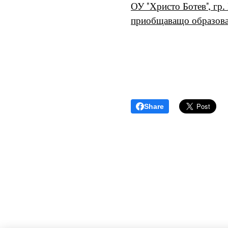
ОУ "Христо Ботев", гр
приобщаващо образова
Share