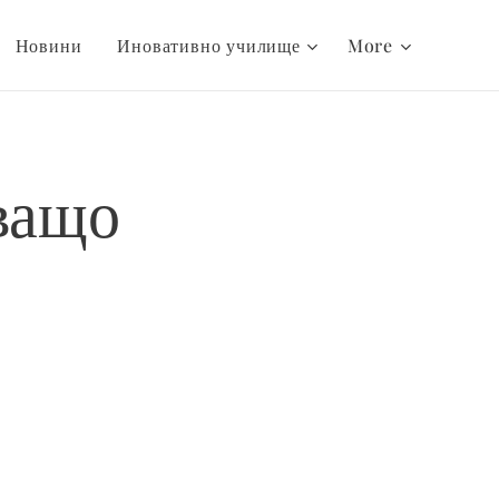
Новини
Иновативно училище
More
ващо