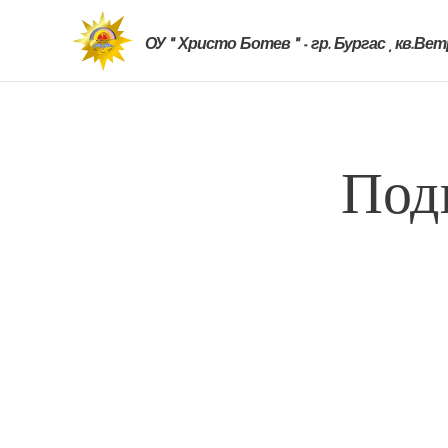
ОУ " Христо Ботев " - гр. Бургас , кв.Ве
Под