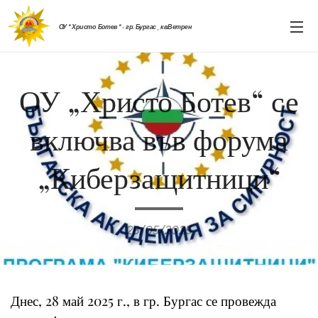
ОУ " Христо Ботев " - гр. Бургас , кв.Ветрен
ОУ „Христо Ботев“ се
включва във форума
„Киберзащитници“
28/05/2025
Днес, 28 май 2025 г., в гр. Бургас се провежда