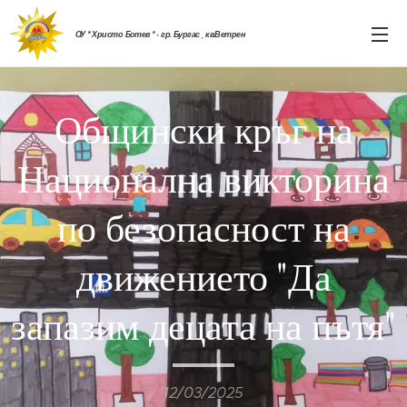
ОУ " Христо Ботев " - гр. Бургас , кв.Ветрен
Общински кръг на
Национална викторина
по безопасност на
движението "Да
запазим децата на пътя"
12/03/2025