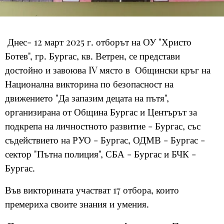
Днес- 12 март 2025 г. отборът на ОУ "Христо
Ботев", гр. Бургас, кв. Ветрен, се представи
достойно и завоюва IV място в Общински кръг на
Национална викторина по безопасност на
движението "Да запазим децата на пътя",
организирана от Община Бургас и Центърът за
подкрепа на личностното развитие - Бургас, със
съдействието на РУО - Бургас, ОДМВ - Бургас -
сектор "Пътна полиция", СБА - Бургас и БЧК -
Бургас.
Във викторината участват 17 отбора, които
премериха своите знания и умения.