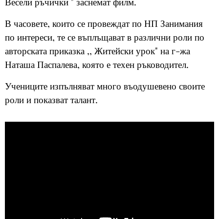
Весели ръчички " заснемат филм.
В часовете, които се провеждат по НП Занимания
по интереси, те се въплъщават в различни роли по
авторската приказка ,, Житейски урок" на г-жа
Наташа Паспалева, която е техен ръководител.
Учениците изпълняват много въодушевено своите
роли и показват талант.