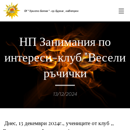
ОУ " Христо Ботев " - гр. Бургас , кв.Ветрен
НП Занимания по
интереси-клуб "Весели
ръчички
13/12/2024
Днес, 13 декември 2024г., учениците от клуб ,,