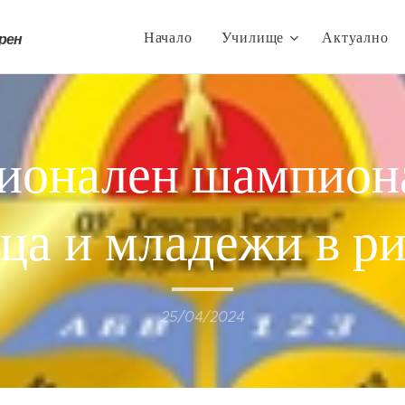
Начало
Училище
Актуално
трен
ионален шампиона
ца и младежи в р
25/04/2024