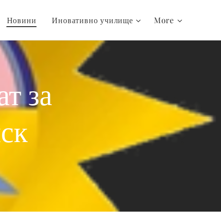
Новини
Иновативно училище
More
т за
иск