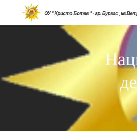
ОУ " Христо Ботев " - гр. Бургас , кв.Ве
Нац
де