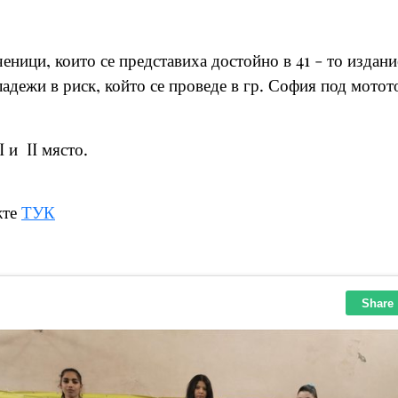
еници, които се представиха достойно в 41 - то издан
адежи в риск, който се проведе в гр. София под мотот
 и II място.
жте
ТУК