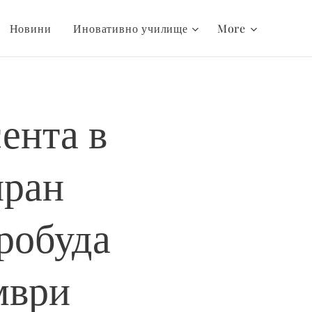
Новини
Иновативно училище
More
ента в
иран
робуда
мври