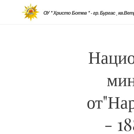
ОУ " Христо Ботев " - гр. Бургас , кв.Ве
Нацио
мин
от"На
- 1