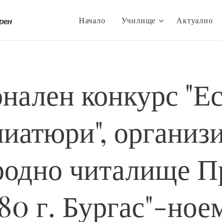
Начало
Училище
Актуално
трен
нален конкурс "Ес
иатюри", организ
родно читалище П
880 г. Бургас"-ное