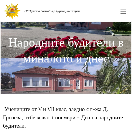
ОУ " Христо Ботев " - гр. Бургас , кв.Ветрен
Народните будители в
миналото и днес
01/11/2024
Учениците от V и VII клас, заедно с г-жа Д.
Грозева, отбелязват 1 ноември - Ден на народните
будители.