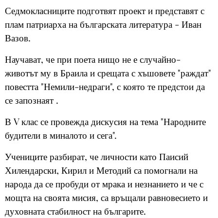
Седмокласниците подготвят проект и представят с
плам патриарха на българската литература - Иван
Вазов.
Научават, че при поета нищо не е случайно-
животът му в Браила и срещата с хъшовете "раждат"
повестта "Немили-недраги", с която те предстои да
се запознаят .
В V клас се провежда дискусия на тема "Народните
будители в миналото и сега".
Учениците разбират, че личности като Паисий
Хилендарски, Кирил и Методий са помогнали на
народа да се пробуди от мрака и незнанието и че с
мощта на своята мисия, са връщали равновесието и
духовната стабилност на българите.