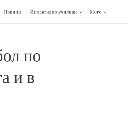
Новини
Иновативно училище
More
бол по
а и в