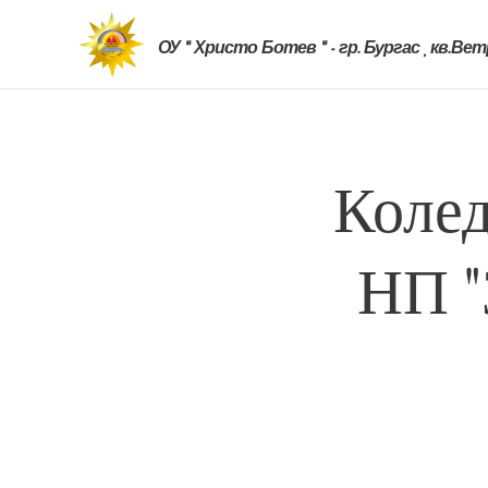
ОУ " Христо Ботев " - гр. Бургас , кв.Ве
Колед
НП "