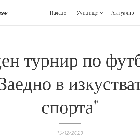
Начало
Училище
Актуално
трен
ен турнир по фут
Заедно в изкустват
спорта"
15/12/2023