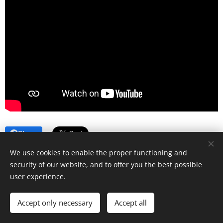
Share
We use cookies to enable the proper functioning and
security of our website, and to offer you the best possible
user experience.
© 2020
ОУ"Христо Ботев"- гр.Бургас , кв.Ветрен
Accept only necessary
Accept all
Powered by
Webnode
Cookies