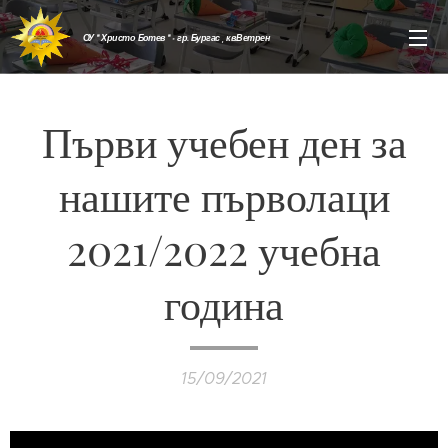
ОУ " Христо Ботев " - гр. Бургас , кв.Ветрен
Първи учебен ден за
нашите първолаци
2021/2022 учебна
година
15/09/2021