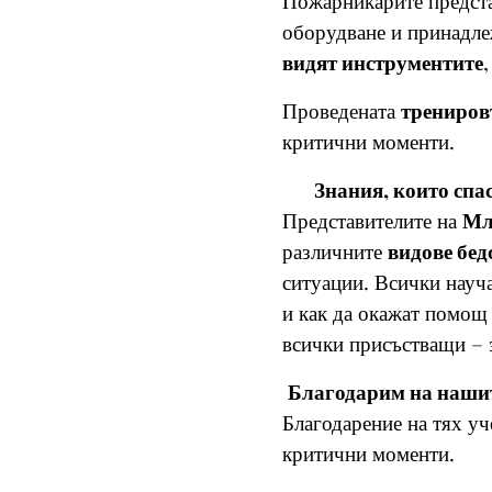
Пожарникарите предст
оборудване и принадл
видят инструментите
Проведената
трениров
критични моменти.
🚑
Знания, които спа
Представителите на
Мл
различните
видове бед
ситуации. Всички науч
и как да окажат помощ
всички присъстващи – 
Благодарим на нашите
Благодарение на тях уч
критични моменти.