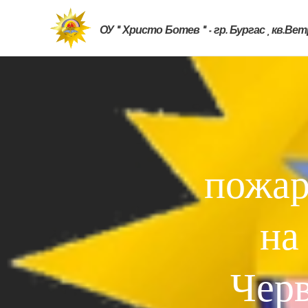
ОУ " Христо Ботев " - гр. Бургас , кв.Ве
пожар
на
Черв