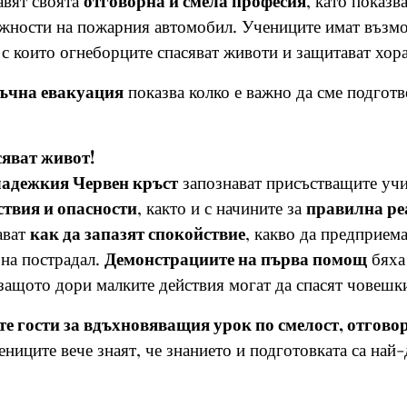
авят своята
отговорна и смела професия
, като показв
ежности на пожарния автомобил. Учениците имат възм
, с които огнеборците спасяват животи и защитават хор
ъчна евакуация
показва колко е важно да сме подготв
сяват живот!
🚑
адежкия Червен кръст
запознават присъстващите учи
ствия и опасности
, както и с начините за
правилна ре
ават
как да запазят спокойствие
, какво да предприема
 на пострадал.
Демонстрациите на първа помощ
бяха 
защото дори малките действия могат да спасят човешк
 гости за вдъхновяващия урок по смелост, отговор
ениците вече знаят, че знанието и подготовката са най