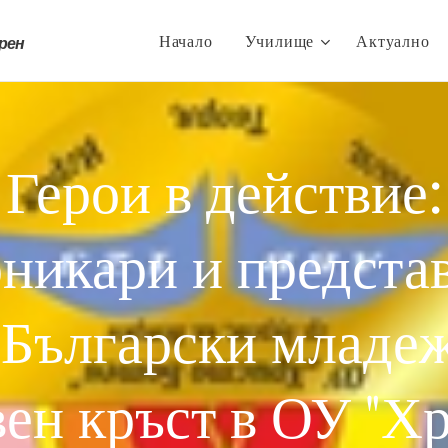
Начало
Училище
Актуално
трен
Герои в действие:
никари и предста
 Български младе
ен кръст в ОУ "Х