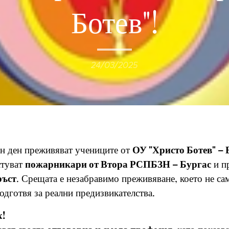
Ботев"!
24/03/2025
н ден преживяват учениците от
ОУ "Христо Ботев" – Б
стуват
пожарникари от Втора РСПБЗН – Бургас
и п
ръст
. Срещата е незабравимо преживяване, което не са
подготвя за реални предизвикателства.
х!
🔥