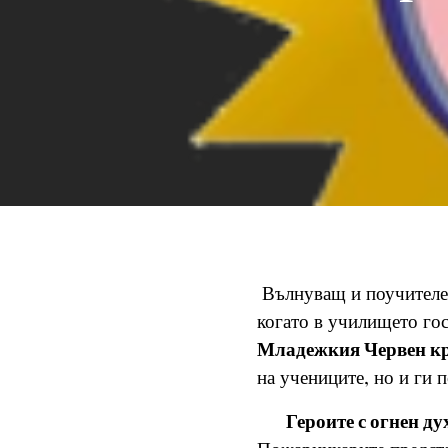
Вълнуващ и поучителе
когато в училището го
Младежкия Червен к
на учениците, но и ги 
🔥
Героите с огнен ду