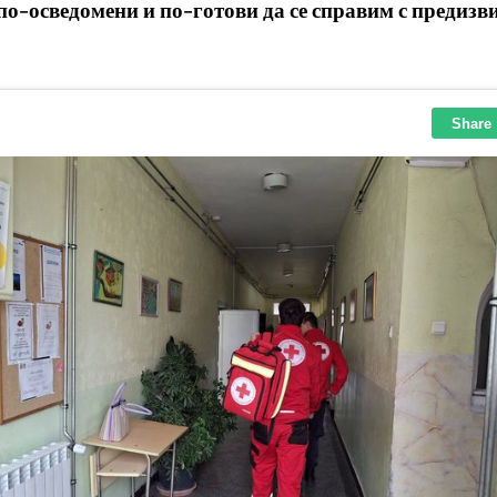
по-осведомени и по-готови да се справим с предизв