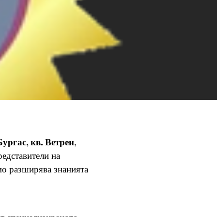
ургас, кв. Ветрен
,
редставители на
мо разширява знанията