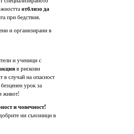
ат специализираното
ожността
отблизо да
ата при бедствия.
ени и организирани в
тели и ученици с
акция
в рискови
т в случай на опасност
безценен урок за
и живот!
ност и човечност!
-добрите ни съюзници в