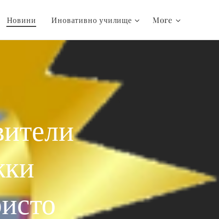
Новини
Иновативно училище
More
вители
жки
ристо