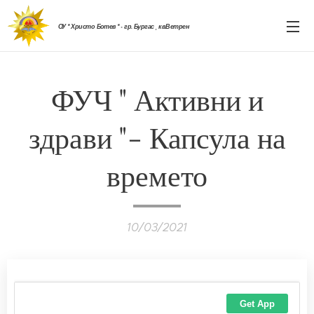
ОУ " Христо Ботев " - гр. Бургас , кв.Ветрен
ФУЧ " Активни и
здрави "- Капсула на
времето
10/03/2021