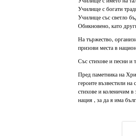
Училище с името на тал
Училище с богати трад
Училище със светло бъ
Обикновено, като дру
На тържество, организ
призови места в нацио
Със стихове и песни и т
Пред паметника на Хрис
героите възвестили на 
стихове и
коленичим в з
нация , за да я има бъл