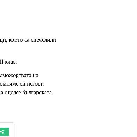
и, които са спечелили
I клас.
саможертвата на
ипомняме си негови
да оцелее българската