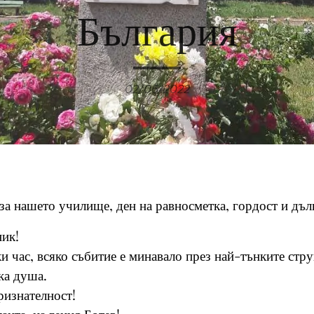
България
02/06/2022
за нашето училище, ден на равносметка, гордост и дъл
ик!
 час, всяко събитие е минавало през най-тънките стру
ка душа.
ризнателност!