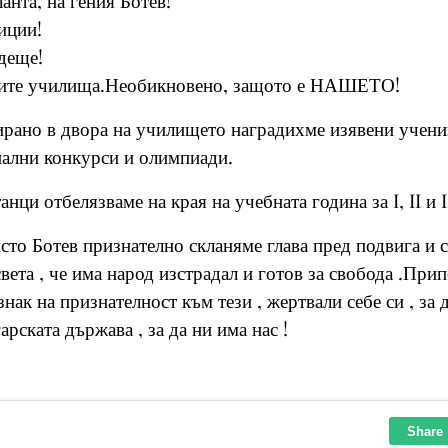
анта, на гения Ботев!
иции!
деще!
гите училища.Необикновено, защото е НАШЕТО!
ирано в двора на училището наградихме изявени учениц
нални конкурси и олимпиади.
анци отбелязваме на края на учебната година за I, II и II
то Ботев признателно скланяме глава пред подвига и 
света , че има народ изстрадал и готов за свобода .Пр
нак на признателност към тези , жертвали себе си , за 
гарската държава , за да ни има нас !