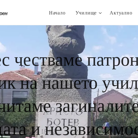
Начало
Училище
Актуално
трен
с честваме патро
ик на нашето учи
читаме загиналите
ата и независимо