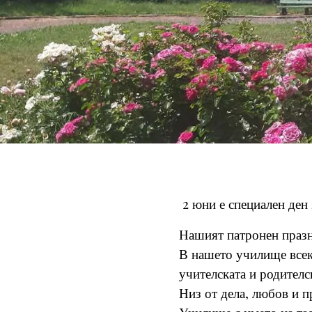
2 юни е специален ден 
Нашият патронен празн
В нашето училище всеки
учителската и родителс
Низ от дела, любов и п