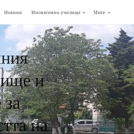
Новини
Иновативно училище
More
нния
лище и
 за
стта на