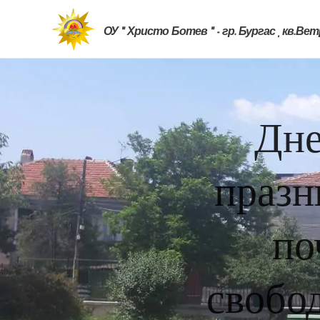
ОУ " Христо Ботев " - гр. Бургас , кв.Ве
Дне
празн
по
свобод