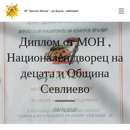
ОУ " Христо Ботев " - гр. Бургас , кв.Ветрен
Диплом от МОН ,
Национален дворец на
децата и Община
Севлиево
09/11/2021