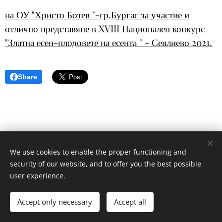
на ОУ "Христо Ботев "-гр.Бургас за участие и
отлично представяне в XVIII Национален конкурс
"Златна есен-плодовете на есента " - Севлиево 2021.
Share
We use cookies to enable the proper functioning and
security of our website, and to offer you the best possible
user experience.
© 2020
ОУ"Христо Ботев"- гр.Бургас , кв.Ветрен
Accept only necessary
Accept all
Powered by
Webnode
Cookies