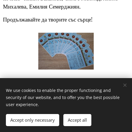
Михалева, Емилия Семерджиян.
Продължавайте да творите със сърце!
Share
We use cookies to enable the proper functioning and
security of our website, and to offer you the best possible
user experience.
© 2020
ОУ"Христо Ботев"- гр.Бургас , кв.Ветрен
Accept only necessary
Accept all
Powered by
Webnode
Cookies