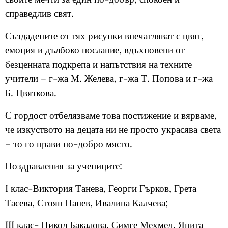
справедлив свят.
Създадените от тях рисунки впечатляват с цвят,
емоция и дълбоко послание, вдъхновени от
безценната подкрепа и напътствия на техните
учители – г-жа М. Желева, г-жа Т. Попова и г-жа
Б. Цвяткова.
С гордост отбелязваме това постижение и вярваме,
че изкуството на децата ни не просто украсява света
– то го прави по-добро място.
Поздравления за учениците:
I клас-
Виктория Танева, Георги Гърков, Грета
Тасева, Стоян Нанев, Ивалина Калчева;
III клас- Никол Бакалова, Симге Мехмед, Янита