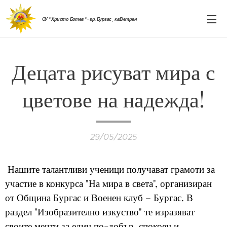
ОУ " Христо Ботев " - гр. Бургас , кв.Ветрен
Децата рисуват мира с
цветове на надежда!
29/05/2025
Нашите талантливи ученици получават грамоти за
участие в конкурса "На мира в света", организиран
от Община Бургас и Военен клуб – Бургас. В
раздел "Изобразително изкуство" те изразяват
своите мечти за един по-добър, спокоен и