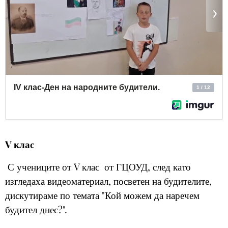
V клас
С учениците от
V клас
от
ГЦОУД, след като
изгледаха видеоматериал, посветен на будителите,
дискутираме по темата "Кой можем да наречем
будител днес?".