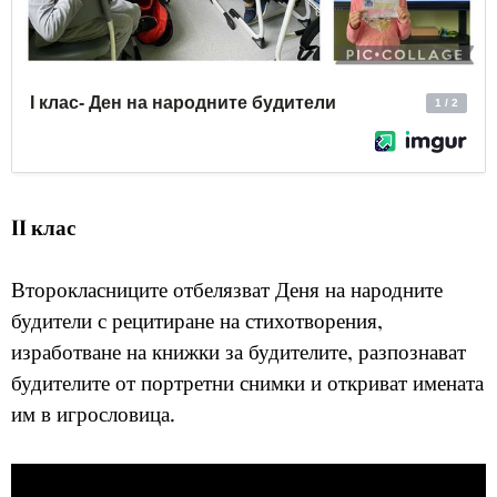
II клас
Второкласниците отбелязват Деня на народните
будители с рецитиране на стихотворения,
изработване на книжки за будителите, разпознават
будителите от портретни снимки и откриват имената
им в игрословица.