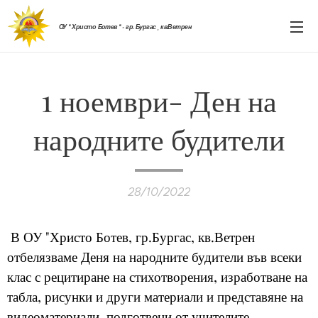
ОУ " Христо Ботев " - гр. Бургас , кв.Ветрен
1 ноември- Ден на
народните будители
28/10/2022
В ОУ "Христо Ботев, гр.Бургас, кв.Ветрен
отбелязваме Деня на народните будители във всеки
клас с рецитиране на стихотворения, изработване на
табла, рисунки и други материали и представяне на
видеоматериали, подготвени от учителите.