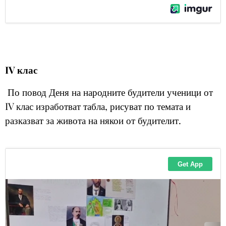
IV клас
По повод Деня на народните будители ученици от
IV клас изработват табла, рисуват по темата и
разказват за живота на някои от будителит.